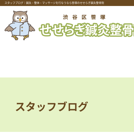
スタッフブログ｜鍼灸・整体・マッサージを行なうなら笹塚のせせらぎ鍼灸整骨院
スタッフブログ