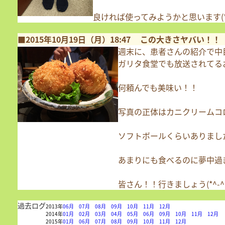
良ければ使ってみようかと思います(*^
■2015年10月19日（月）18:47
この大きさヤバい！！
週末に、患者さんの紹介で中目
ガリタ食堂でも放送されてる
何頼んでも美味い！！
写真の正体はカニクリームコロッ
ソフトボールくらいありまし
あまりにも食べるのに夢中過
皆さん！！行きましょう(*^-^*
過去ログ
2013年
06月
07月
08月
09月
10月
11月
12月
2014年
01月
02月
03月
04月
05月
06月
09月
10月
11月
12月
2015年
01月
06月
07月
08月
09月
10月
11月
12月