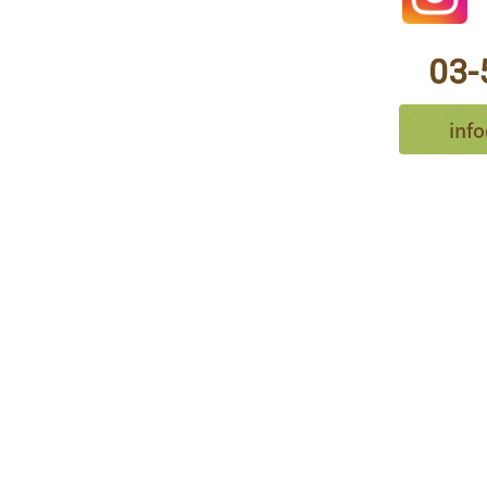
03-
info