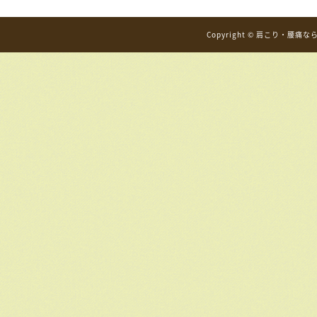
Copyright © 肩こり・腰痛なら