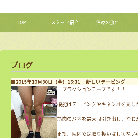
TOP
スタッフ紹介
治療の流れ
ブログ
■2015年10月30日（金）16:31
新しいテーピング
コブラクションテープです！！！
機能はテーピングやキネシオを足し
筋肉のバネを最大限引き出し、なおか
まだ、院内では取り扱いはしてない