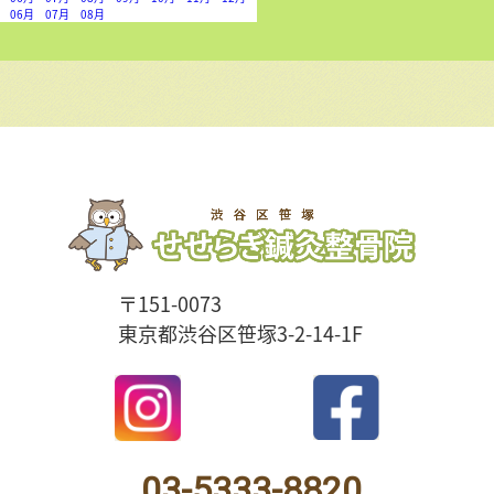
06月
07月
08月
〒151-0073
東京都渋谷区笹塚3-2-14-1F
03-5333-8820