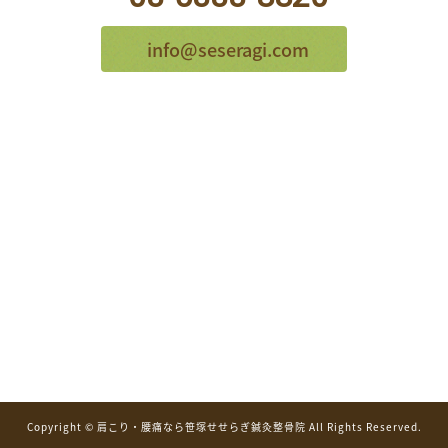
info@seseragi.com
Copyright © 肩こり・腰痛なら笹塚せせらぎ鍼灸整骨院 All Rights Reserved.