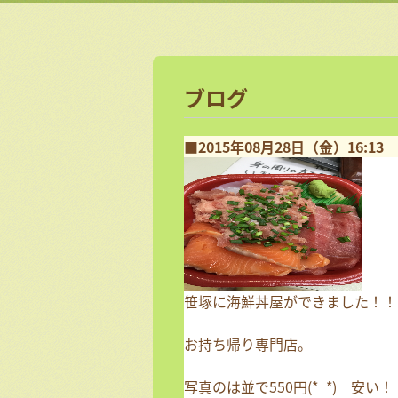
ブログ
■2015年08月28日（金）16:13
笹塚に海鮮丼屋ができました！！
お持ち帰り専門店。
写真のは並で550円(*_*) 安い！